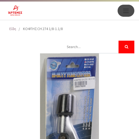
Είδη
ΚΟΦΤΗΣ CH 274 1/8-1.1/8