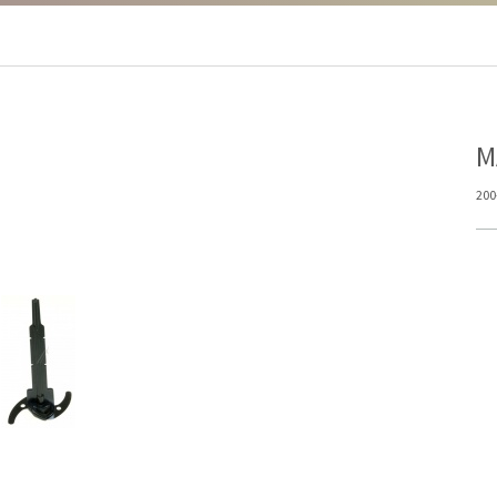
Μ
200