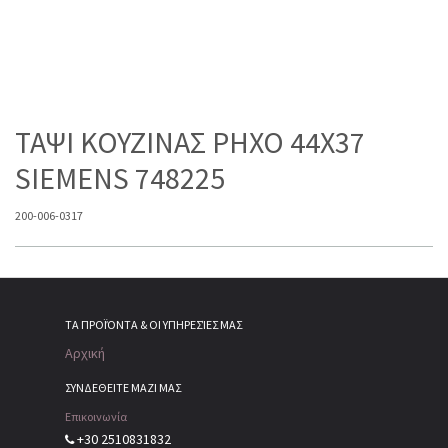
ΤΑΨΙ ΚΟΥΖΙΝΑΣ ΡΗΧΟ 44Χ37
SIEMENS 748225
200-006-0317
ΤΑ ΠΡΟΪΌΝΤΑ & ΟΙ ΥΠΗΡΕΣΊΕΣ ΜΑΣ
Αρχική
ΣΥΝΔΕΘΕΙΤΕ ΜΑΖΙ ΜΑΣ
Επικοινωνία
+30 2510831832