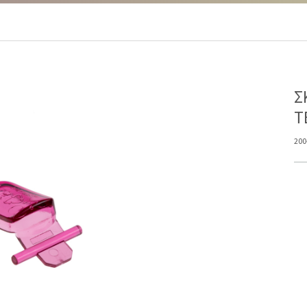
Σ
T
200