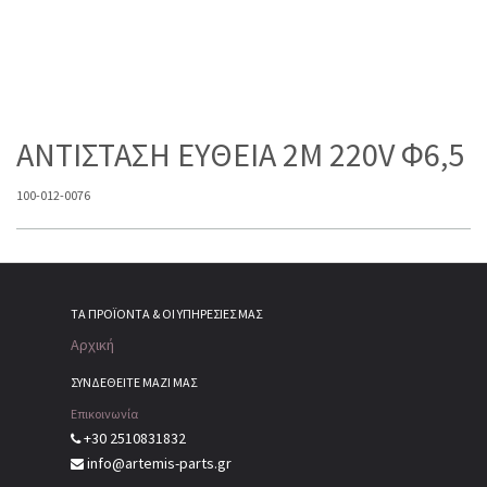
ΑΝΤΙΣΤΑΣΗ ΕΥΘΕΙΑ 2M 220V Φ6,5
100-012-0076
ΤΑ ΠΡΟΪΌΝΤΑ & ΟΙ ΥΠΗΡΕΣΊΕΣ ΜΑΣ
Αρχική
ΣΥΝΔΕΘΕΙΤΕ ΜΑΖΙ ΜΑΣ
Επικοινωνία
+30 2510831832
info@artemis-parts.gr