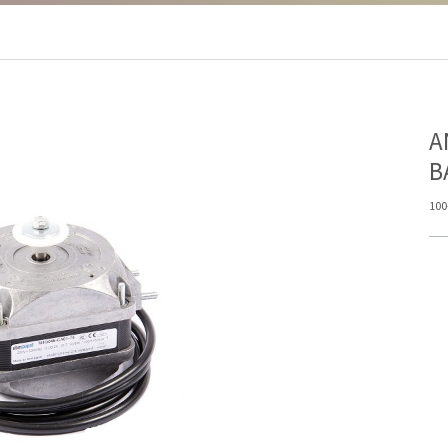
Α
Β
100