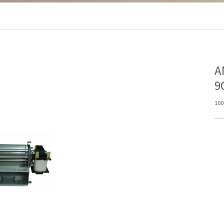
Α
9
100