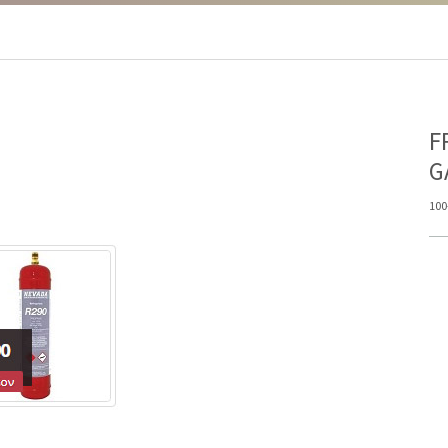
F
G
100