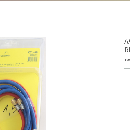
Λ
R
100