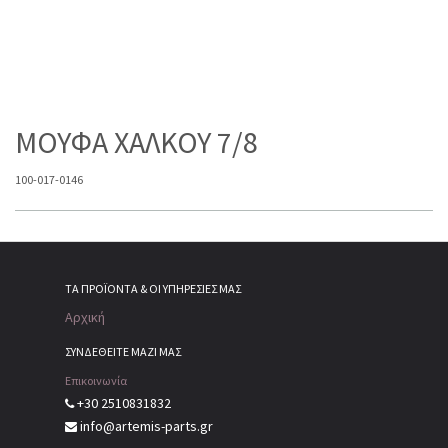
ΜΟΥΦΑ ΧΑΛΚΟΥ 7/8
100-017-0146
ΤΑ ΠΡΟΪΌΝΤΑ & ΟΙ ΥΠΗΡΕΣΊΕΣ ΜΑΣ
Αρχική
ΣΥΝΔΕΘΕΙΤΕ ΜΑΖΙ ΜΑΣ
Επικοινωνία
+30 2510831832
info@artemis-parts.gr