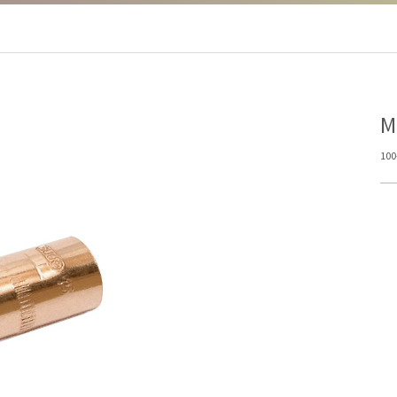
Μ
100