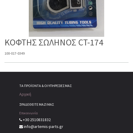
ΚΟΦΤΗΣ ΣΩΛΗΝΟΣ CT-174
100-017-0349
ΤΑ ΠΡΟΪΌΝΤΑ & ΟΙ ΥΠΗΡΕΣΊΕΣ ΜΑΣ
Αρχική
ΣΥΝΔΕΘΕΙΤΕ ΜΑΖΙ ΜΑΣ
Επικοινωνία
+30 2510831832
info@artemis-parts.gr