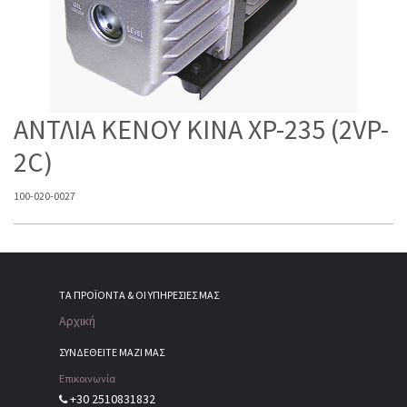
ΑΝΤΛΙΑ ΚΕΝΟΥ KINA XP-235 (2VP-
2C)
100-020-0027
ΤΑ ΠΡΟΪΌΝΤΑ & ΟΙ ΥΠΗΡΕΣΊΕΣ ΜΑΣ
Αρχική
ΣΥΝΔΕΘΕΙΤΕ ΜΑΖΙ ΜΑΣ
Επικοινωνία
+30 2510831832