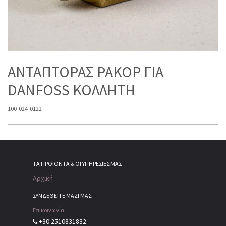
ΑΝΤΑΠΤΟΡΑΣ PAKOP ΓΙΑ
DANFOSS ΚΟΛΛΗΤΗ
100-024-0122
ΤΑ ΠΡΟΪΌΝΤΑ & ΟΙ ΥΠΗΡΕΣΊΕΣ ΜΑΣ
Αρχική
ΣΥΝΔΕΘΕΙΤΕ ΜΑΖΙ ΜΑΣ
Επικοινωνία
+30 2510831832