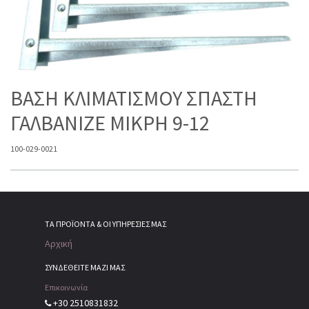
ΒΑΣΗ ΚΛΙΜΑΤΙΣΜΟΥ ΣΠΑΣΤΗ
ΓΑΛΒΑΝΙΖΕ MIKPH 9-12
100-029-0021
ΤΑ ΠΡΟΪΌΝΤΑ & ΟΙ ΥΠΗΡΕΣΊΕΣ ΜΑΣ
Αρχική
ΣΥΝΔΕΘΕΙΤΕ ΜΑΖΙ ΜΑΣ
Επικοινωνία
+30 2510831832