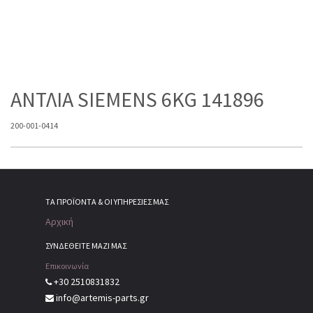
ΑΝΤΛΙΑ SIEMENS 6KG 141896
200-001-0414
ΤΑ ΠΡΟΪΌΝΤΑ & ΟΙ ΥΠΗΡΕΣΊΕΣ ΜΑΣ
Αρχική
ΣΥΝΔΕΘΕΙΤΕ ΜΑΖΙ ΜΑΣ
Επικοινωνία
+30 2510831832
info@artemis-parts.gr