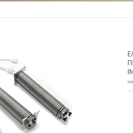
Ε
Π
I
200