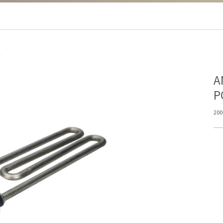
A
Α
Ρ
200