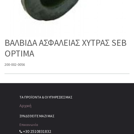
ΒΑΛΒΙΔΑ ΑΣΦΑΛΕΙΑΣ ΧΥΤΡΑΣ SEB
OPTIMA
200-002-0056
ΤΑ ΠΡΟΪΌΝΤΑ & ΟΙ ΥΠΗΡΕΣΊΕΣ ΜΑΣ
Αρχική
ΣΥΝΔΕΘΕΙΤΕ ΜΑΖΙ ΜΑΣ
Επικοινωνία
+30 2510831832