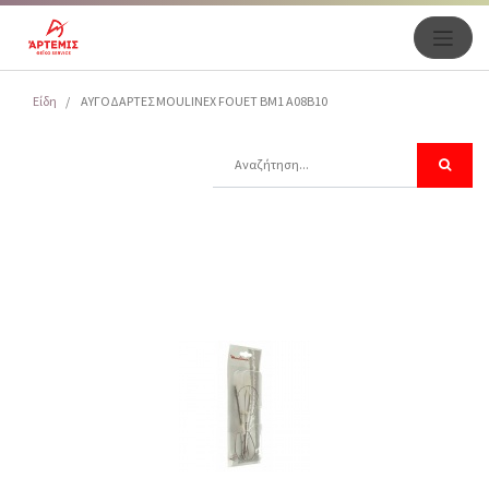
Είδη
ΑΥΓΟΔΑΡΤΕΣ MOULINEX FOUET BM1 A08B10