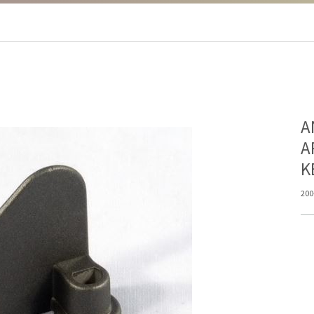
Α
Α
K
200