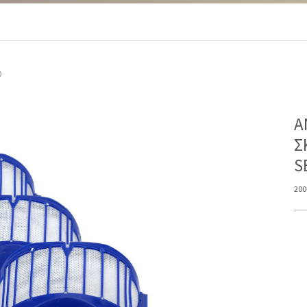
0
Α
Σ
S
200