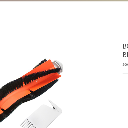
Β
B
200