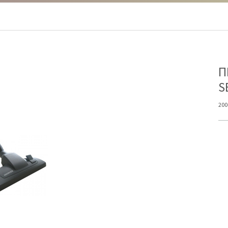
Π
S
200