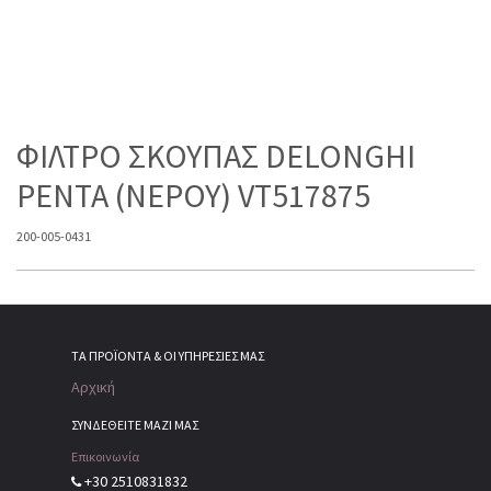
ΦΙΛΤΡΟ ΣΚΟΥΠΑΣ DELONGHI
PENTA (NEPOY) VT517875
200-005-0431
ΤΑ ΠΡΟΪΌΝΤΑ & ΟΙ ΥΠΗΡΕΣΊΕΣ ΜΑΣ
Αρχική
ΣΥΝΔΕΘΕΙΤΕ ΜΑΖΙ ΜΑΣ
Επικοινωνία
+30 2510831832