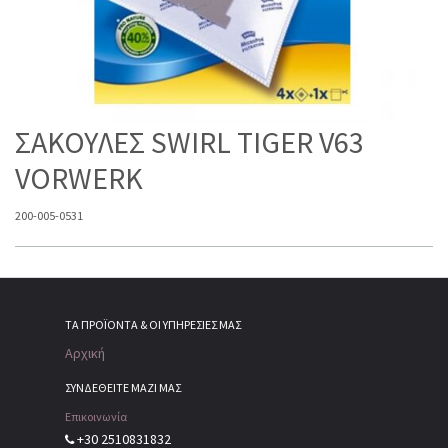
ΣΑΚΟΥΛΕΣ SWIRL TIGER V63
VORWERK
200-005-0531
ΤΑ ΠΡΟΪΌΝΤΑ & ΟΙ ΥΠΗΡΕΣΊΕΣ ΜΑΣ
Αρχική
ΣΥΝΔΕΘΕΙΤΕ ΜΑΖΙ ΜΑΣ
Επικοινωνία
+30 2510831832