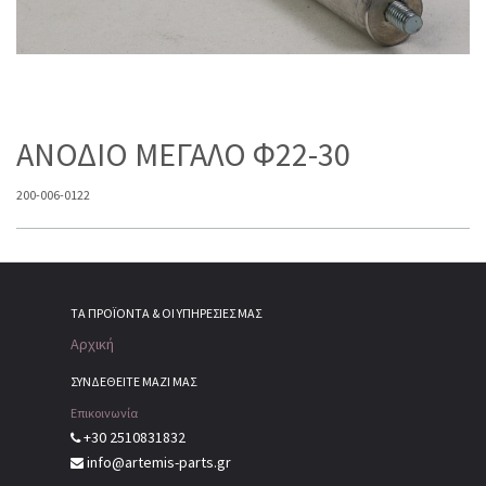
ΑΝΟΔΙΟ ΜΕΓΑΛΟ Φ22-30
200-006-0122
ΤΑ ΠΡΟΪΌΝΤΑ & ΟΙ ΥΠΗΡΕΣΊΕΣ ΜΑΣ
Αρχική
ΣΥΝΔΕΘΕΙΤΕ ΜΑΖΙ ΜΑΣ
Επικοινωνία
+30 2510831832
info@artemis-parts.gr