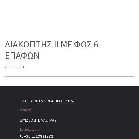
ΔΙΑΚΟΠΤΗΣ II ME ΦΩΣ 6
ΕΠΑΦΩΝ
200-006-0131
ΤΑ ΠΡΟΪΌΝΤΑ & ΟΙ ΥΠΗΡΕΣΊΕΣ ΜΑΣ
Αρχική
ΣΥΝΔΕΘΕΙΤΕ ΜΑΖΙ ΜΑΣ
Επικοινωνία
+30 2510831832