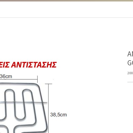
Α
G
200