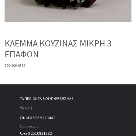
ΚΛΕΜΜΑ ΚΟΥΖΙΝΑΣ MIKPH 3
ΕΠΑΦΩΝ
200-006-0392
ΤΑ ΠΡΟΪΌΝΤΑ & ΟΙ ΥΠΗΡΕΣΊΕΣ ΜΑΣ
Αρχική
ΣΥΝΔΕΘΕΙΤΕ ΜΑΖΙ ΜΑΣ
Επικοινωνία
+30 2510831832