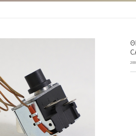
Θ
C
200