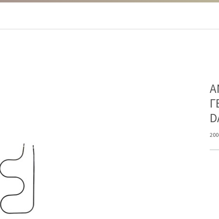
Α
Γ
D
200