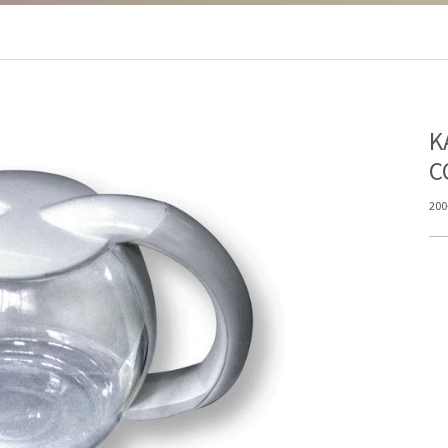
Κ
C
200