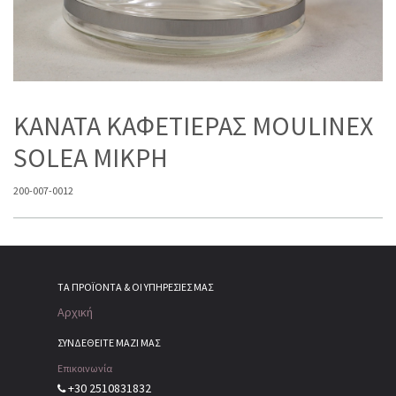
ΚΑΝΑΤΑ ΚΑΦΕΤΙΕΡΑΣ MOULINEX
SOLEA ΜΙΚΡΗ
200-007-0012
ΤΑ ΠΡΟΪΌΝΤΑ & ΟΙ ΥΠΗΡΕΣΊΕΣ ΜΑΣ
Αρχική
ΣΥΝΔΕΘΕΙΤΕ ΜΑΖΙ ΜΑΣ
Επικοινωνία
+30 2510831832