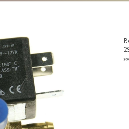
Β
2
200