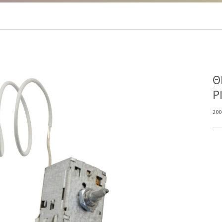
Θ
P
200