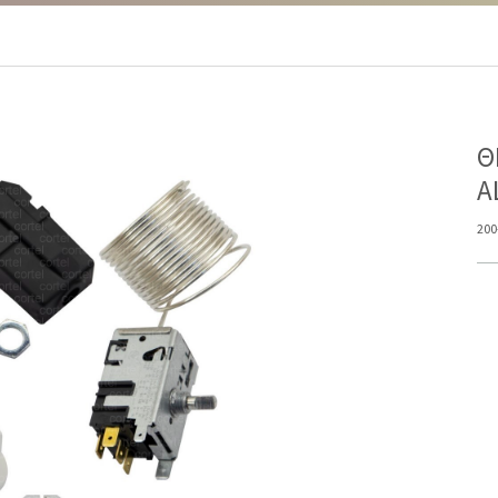
M
Θ
A
200