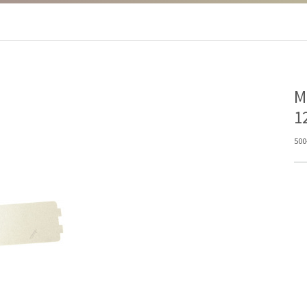
Μ
1
500