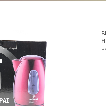
Β
H
500