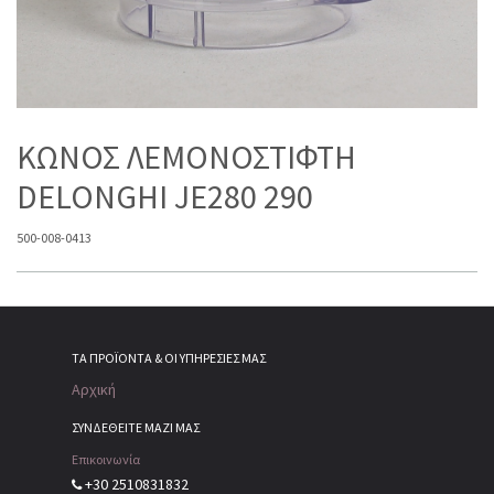
ΚΩΝΟΣ ΛΕΜΟΝΟΣΤΙΦΤΗ
DELONGHI JE280 290
500-008-0413
ΤΑ ΠΡΟΪΌΝΤΑ & ΟΙ ΥΠΗΡΕΣΊΕΣ ΜΑΣ
Αρχική
ΣΥΝΔΕΘΕΙΤΕ ΜΑΖΙ ΜΑΣ
Επικοινωνία
+30 2510831832