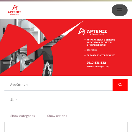
Show categories
Show options