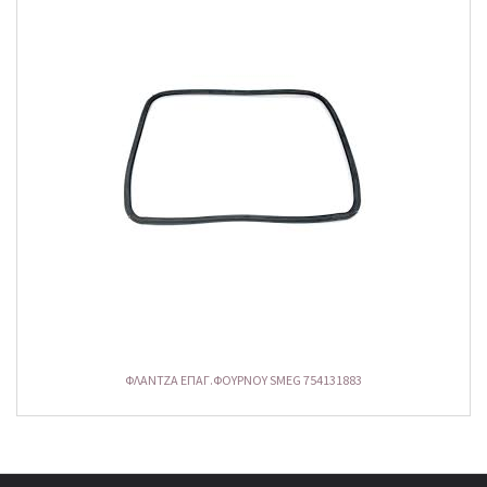
ΦΛΑΝΤΖΑ ΕΠΑΓ.ΦΟΥΡΝΟΥ SMEG 754131883