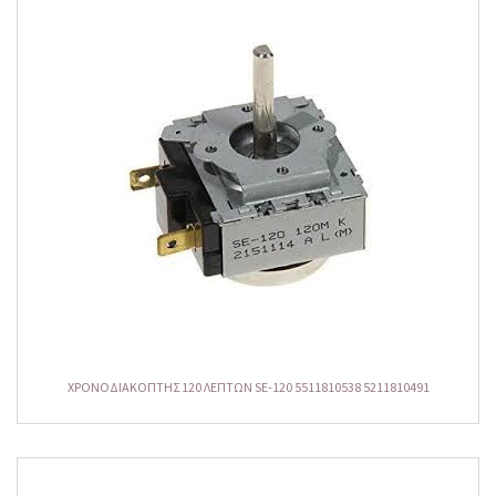
ΧΡΟΝΟΔΙΑΚΟΠΤΗΣ 120 ΛΕΠΤΩΝ SE-120 5511810538 5211810491