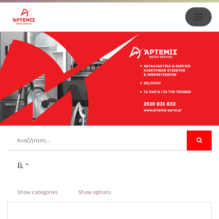
Show categories
Show options