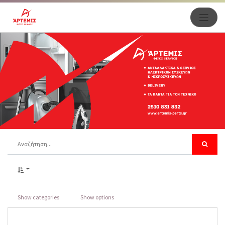
Show categories
Show options