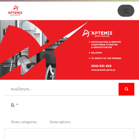
Show categories
Show options