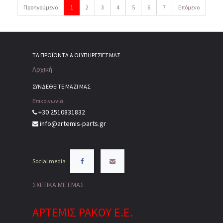
Προηγούμενο
1
2
3
4
5
6
7
Επόμενο
ΤΑ ΠΡΟΪΌΝΤΑ & ΟΙ ΥΠΗΡΕΣΊΕΣ ΜΑΣ
Αρχική
ΣΥΝΔΕΘΕΙΤΕ ΜΑΖΙ ΜΑΣ
Επικοινωνία
+30 2510831832
info@artemis-parts.gr
Social media
ΣΧΕΤΙΚΑ ΜΕ ΕΜΑΣ
ΑΡΤΕΜΙΣ ΡΑΚΟΥ Ε.Ε.