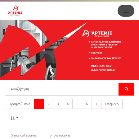
Προηγούμενο
1
2
3
4
5
6
7
Επόμενο
Show categories
Show options