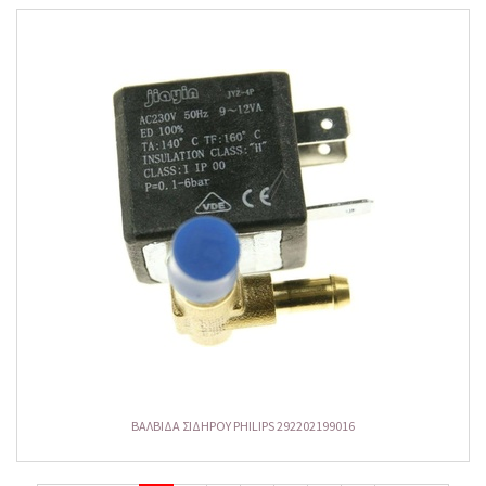
ΒΑΛΒΙΔΑ ΣΙΔΗΡΟΥ PHILIPS 292202199016