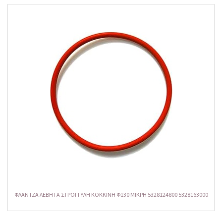
ΦΛΑΝΤΖΑ ΛΕΒΗΤΑ ΣΤΡΟΓΓΥΛΗ KOKKINH Φ130 ΜΙΚΡΗ 5328124800 5328163000