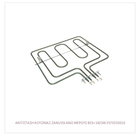
ΑΝΤΙΣΤΑΣΗ ΚΟΥΖΙΝΑΣ ZANUSSI ΑΝΩ ΜΕΡΟΥΣ 835+1825W 3570355010