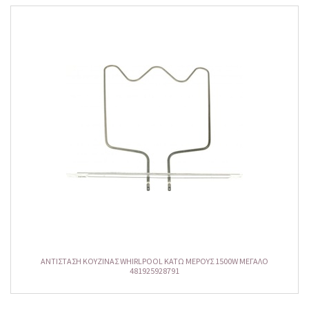
ΑΝΤΙΣΤΑΣΗ ΚΟΥΖΙΝΑΣ WHIRLPOOL KΑΤΩ MΕΡΟΥΣ 1500W ΜΕΓΑΛΟ
481925928791