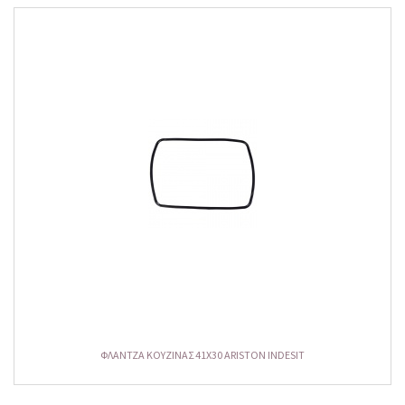
ΦΛΑΝΤΖΑ ΚΟΥΖΙΝΑΣ 41Χ30 ARISTON INDESIT