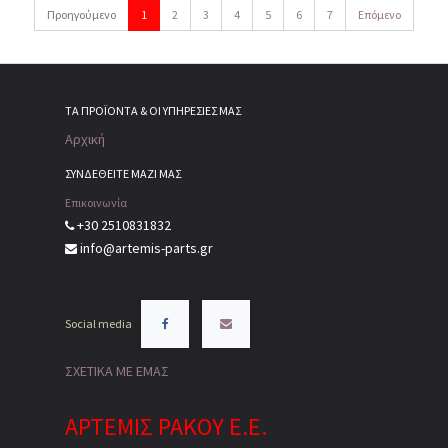
Προηγούμενο
1
2
3
4
5
6
7
Επόμενο
ΤΑ ΠΡΟΪΌΝΤΑ & ΟΙ ΥΠΗΡΕΣΊΕΣ ΜΑΣ
Αρχική
ΣΥΝΔΕΘΕΙΤΕ ΜΑΖΙ ΜΑΣ
Επικοινωνία
+30 2510831832
info@artemis-parts.gr
Social media
ΣΧΕΤΙΚΑ ΜΕ ΕΜΑΣ
ΑΡΤΕΜΙΣ ΡΑΚΟΥ Ε.Ε.