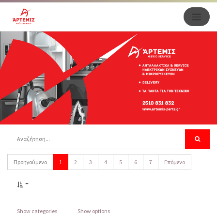
Προηγούμενο
1
2
3
4
5
6
7
Επόμενο
Show categories
Show options