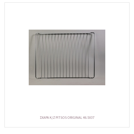
ΣΧΑΡΑ Κ/Ζ PITSOS ORIGINAL 46.5X37