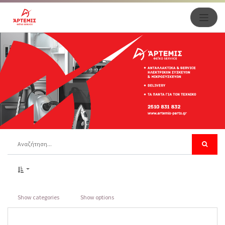
Show categories
Show options